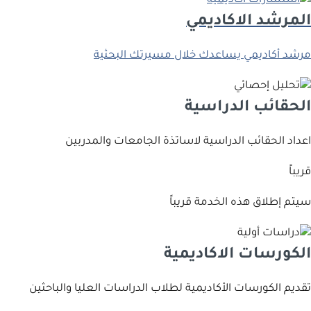
اﻟﻤﺮﺷﺪ اﻻﻛﺎدﻳﻤﻲ
ﻣﺮﺷﺪ أﻛﺎدﻳﻤﻲ ﻳﺴﺎﻋﺪك ﺧﻼل ﻣﺴﻴﺮﺗﻚ اﻟﺒﺤﺜﻴﺔ
اﻟﺤﻘﺎﺋﺐ اﻟﺪراﺳﻴﺔ
اﻋﺪاد اﻟﺤﻘﺎﺋﺐ اﻟﺪراﺳﻴﺔ ﻻﺳﺎﺗﺬة اﻟﺠﺎﻣﻌﺎت واﻟﻤﺪرﺑﻴﻦ
قريباً
سيتم إطلاق هذه الخدمة قريباً
اﻟﻜﻮرﺳﺎت اﻻﻛﺎدﻳﻤﻴﺔ
ﺗﻘﺪﻳﻢ اﻟﻜﻮرﺳﺎت اﻷﻛﺎدﻳﻤﻴﺔ ﻟﻄﻼب اﻟﺪراﺳﺎت اﻟﻌﻠﻴﺎ واﻟﺒﺎﺣﺜﻴﻦ