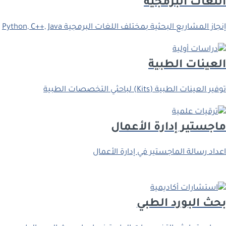
اﻟﻠﻐﺎت اﻟﺒﺮﻣﺠﻴﺔ
إﻧﺠﺎز اﻟﻤﺸﺎرﻳﻊ اﻟﺒﺤﺜﻴﺔ ﺑﻤﺨﺘﻠﻒ اﻟﻠﻐﺎت اﻟﺒﺮﻣﺠﻴﺔ Python, C++, Java
اﻟﻌﻴﻨﺎت اﻟﻄﺒﻴﺔ
ﺗﻮﻓﻴﺮ اﻟﻌﻴﻨﺎت اﻟﻄﺒﻴﺔ (Kits) ﻟﺒﺎﺣﺜﻲ اﻟﺘﺨﺼﺼﺎت اﻟﻄﺒﻴﺔ
ﻣﺎﺟﺴﺘﻴﺮ إدارة اﻷﻋﻤﺎل
اﻋﺪاد رﺳﺎﻟﺔ اﻟﻤﺎﺟﺴﺘﻴﺮ ﻓﻲ إدارة اﻷﻋﻤﺎل
ﺑﺤﺚ اﻟﺒﻮرد اﻟﻄﺒﻲ