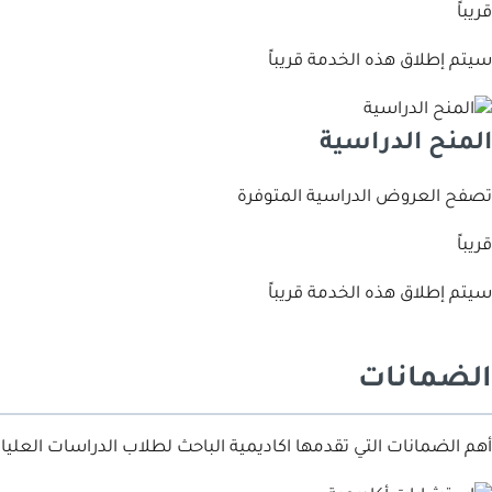
قريباً
سيتم إطلاق هذه الخدمة قريباً
اﻟﻤﻨﺢ اﻟﺪراﺳﻴﺔ
ﺗﺼﻔﺢ اﻟﻌﺮوض اﻟﺪراﺳﻴﺔ اﻟﻤﺘﻮﻓﺮة
قريباً
سيتم إطلاق هذه الخدمة قريباً
الضمانات
أﻫﻢ اﻟﻀﻤﺎﻧﺎت اﻟﺘﻲ ﺗﻘﺪﻣﻬﺎ اﻛﺎدﻳﻤﻴﺔ اﻟﺒﺎﺣﺚ ﻟﻄﻼب اﻟﺪراﺳﺎت اﻟﻌﻠﻴﺎ و