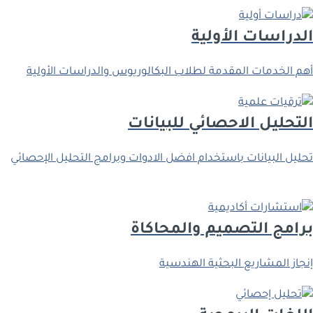
الدراسات الأولية
أهم الخدمات المقدمة لطلاب البكالوريوس والدراسات الأولية
اﻟﺘﺤﻠﻴﻞ اﻻﺣﺼﺎﺋﻲ ﻟﻠﺒﻴﺎﻧﺎت
ﺗﺤﻠﻴﻞ اﻟﺒﻴﺎﻧﺎت ﺑﺎﺳﺘﺨﺪام اﻓﻀﻞ اﻻدوات وﺑﺮاﻣﺞ اﻟﺘﺤﻠﻴﻞ اﻹﺣﺼﺎﺋﻲ
ﺑﺮاﻣﺞ اﻟﺘﺼﻤﻴﻢ واﻟﻤﺤﺎﻛﺎة
إﻧﺠﺎز اﻟﻤﺸﺎرﻳﻊ اﻟﺒﺤﺜﻴﺔ اﻟﻬﻨﺪﺳﻴﺔ