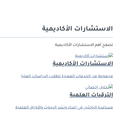
اﻻﺳﺘﺸﺎرات اﻷﻛﺎدﻳﻤﻴﺔ
تصفح أهم الاستشارات الأكاديمية
الاستشارات الأكاديمية
مجموعة من الخدمات المميزة لطلاب الدراسات العليا
اﻟﺘﺮﻗﻴﺎت اﻟﻌﻠﻤﻴﺔ
ﻣﺴﺎﻋﺪة اﻟﺒﺎﺣﺜﻴﻦ ﻓﻲ إﻋﺪاد وﻧﺸﺮ اﻟﺒﺤﻮث واﻷوراق اﻟﻌﻠﻤﻴﺔ