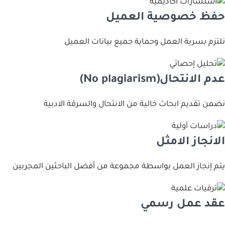
ﺣﻔﻆ ﺧﺼﻮﺻﻴﺔ اﻟﻌﻤﻴﻞ
ﻧﻠﺘﺰم ﺑﺴﺮﻳﺔ اﻟﻌﻤﻞ وﺣﻤﺎﻳﺔ ﺟﻤﻴﻊ ﺑﻴﺎﻧﺎت اﻟﻌﻤﻴﻞ
عدم الانتحال(No plagiarism)
ﻧﻀﻤﻦ ﺗﻘﺪﻳﻢ اﺑﺤﺎث ﺧﺎﻟﻴﺔ ﻣﻦ اﻻﻧﺘﺤﺎل واﻟﺴﺮﻗﺔ اﻻدﺑﻴﺔ
اﻻﻧﺠﺎز اﻻﻣﺜﻞ
ﻳﺘﻢ إﻧﺠﺎز اﻟﻌﻤﻞ ﺑﻮاﺳﻄﺔ ﻣﺠﻤﻮﻋﺔ ﻣﻦ أﻓﻀﻞ اﻟﺒﺎﺣﺜﻴﻦ اﻟﻤﺠﺮﺑﻴﻦ
ﻋﻘﺪ ﻋﻤﻞ رﺳﻤﻲ