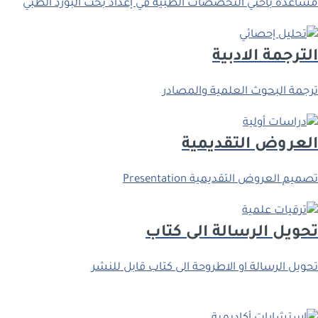
ﻣﺴﺎﻋﺪة ﺑﺎﺣﺜﻲ اﻟﺘﺨﺼﺼﺎت اﻟﻄﺒﻴﺔ ﻓﻲ إﻋﺪاد ﺑﺤﺚ اﻟﺒﻮرد اﻟﻄﺒﻲ
اﻟﺘﺮﺟﻤﺔ اﻻدﺑﻴﺔ
ﺗﺮﺟﻤﺔ اﻟﺒﺤﻮث اﻟﻌﻠﻤﻴﺔ واﻟﻤﺼﺎدر
اﻟﻌﺮوض اﻟﺘﻘﺪﻳﻤﻴﺔ
ﺗﺼﻤﻴﻢ اﻟﻌﺮوض اﻟﺘﻘﺪﻳﻤﻴﺔ Presentation
ﺗﺤﻮﻳﻞ اﻟﺮﺳﺎﻟﺔ اﻟﻰ ﻛﺘﺎب
ﺗﺤﻮﻳﻞ اﻟﺮﺳﺎﻟﺔ او اﻻﻃﺮوﺣﺔ اﻟﻰ ﻛﺘﺎب ﻗﺎﺑﻞ ﻟﻠﻨﺸﺮ