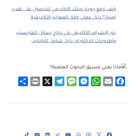
كيف ترفع جودة بحثك الأكاديمي للحصول على تقدير
امتياز؟ دليل عملي وفق المعايير الأكاديمية
دور الإشراف الأكاديمي في نجاح رسائل الماجستير
وأطروحات الدكتوراه: دليل شامل للباحثين
S
Pr
X
Te
M
M
W
E
Fa
h
in
le
es
es
h
m
ce
ar
t
gr
sa
se
at
ail
b
e
a
g
n
sA
o
m
e
g
p
ok
er
p