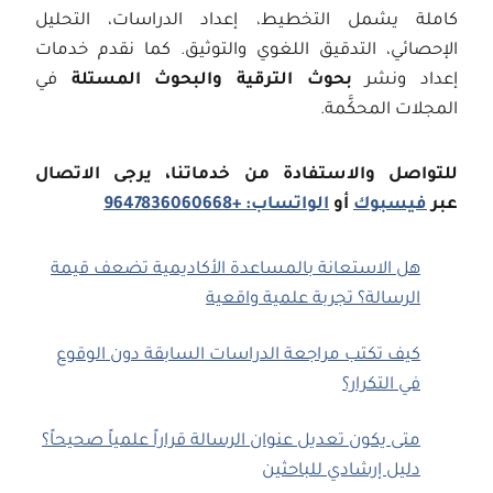
كاملة يشمل التخطيط، إعداد الدراسات، التحليل
الإحصائي، التدقيق اللغوي والتوثيق. كما نقدم خدمات
إعداد ونشر
بحوث الترقية والبحوث المستلة
في
المجلات المحكَّمة.
للتواصل والاستفادة من خدماتنا، يرجى الاتصال
عبر
فيسبوك
أو
الواتساب: +9647836060668
هل الاستعانة بالمساعدة الأكاديمية تضعف قيمة
الرسالة؟ تجربة علمية واقعية
كيف تكتب مراجعة الدراسات السابقة دون الوقوع
في التكرار؟
متى يكون تعديل عنوان الرسالة قراراً علمياً صحيحاً؟
دليل إرشادي للباحثين