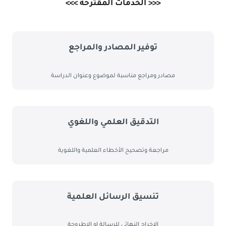
<<< الخدمات المقترحة >>>
ﺗﻮﻓﻴﺮ اﻟﻤﺼﺎدر واﻟﻤﺮاﺟﻊ
ﻣﺼﺎدر وﻣﺮاﺟﻊ ﻣﻨﺎﺳﺒﺔ ﻟﻤﻮﺿﻮع وﻋﻨﻮان اﻟﺪراﺳﺔ
اﻟﺘﺪﻗﻴﻖ اﻟﻌﻠﻤﻲ واﻟﻠﻐﻮي
ﻣﺮاﺟﻌﺔ وﺗﺼﺤﻴﺢ اﻷﺧﻄﺎء اﻟﻌﻠﻤﻴﺔ واﻟﻠﻐﻮﻳﺔ
ﺗﻨﺴﻴﻖ اﻟﺮﺳﺎﺋﻞ اﻟﻌﻠﻤﻴﺔ
اﻹﺧﺮاج اﻟﻨﻬﺎﺋﻲ ﻟﻠﺮﺳﺎﻟﺔ او اﻻﻃﺮوﺣﺔ