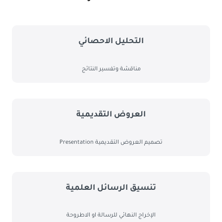
التحليل الاحصائي
مناقشة وتفسير النتائج
اﻟﻌﺮوض اﻟﺘﻘﺪﻳﻤﻴﺔ
ﺗﺼﻤﻴﻢ اﻟﻌﺮوض اﻟﺘﻘﺪﻳﻤﻴﺔ Presentation
ﺗﻨﺴﻴﻖ اﻟﺮﺳﺎﺋﻞ اﻟﻌﻠﻤﻴﺔ
اﻹﺧﺮاج اﻟﻨﻬﺎﺋﻲ ﻟﻠﺮﺳﺎﻟﺔ او اﻻﻃﺮوﺣﺔ