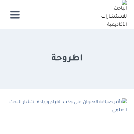
لتجاوز
لى
لمحتوى
اطروحة