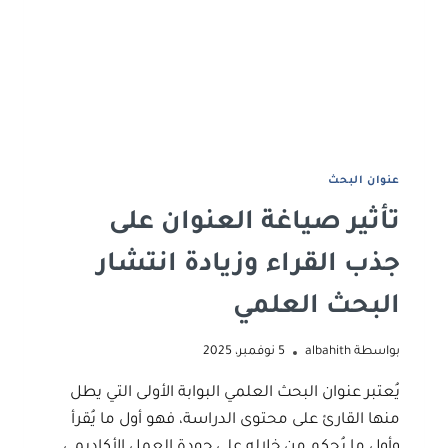
ﻋﻨﻮان اﻟﺒﺤﺚ
تأثير صياغة العنوان على
جذب القراء وزيادة انتشار
البحث العلمي
بواسطة
albahith
5 نوفمبر، 2025
يُعتبر عنوان البحث العلمي البوابة الأولى التي يطل
منها القارئ على محتوى الدراسة، فهو أول ما يُقرأ
وأول ما يُحكم من خلاله على جودة العمل الأكاديمي.