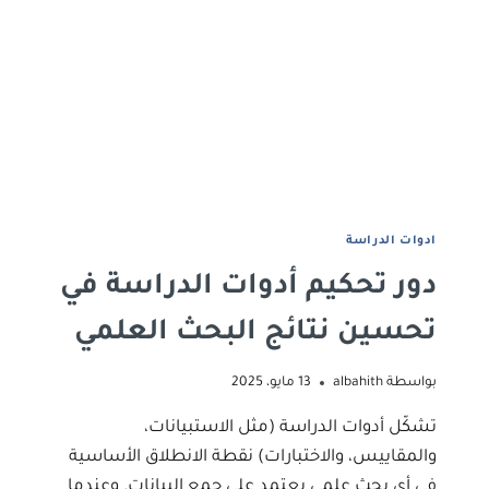
هو
داعم
أم
مهدد؟
ادوات اﻟﺪراﺳﺔ
دور تحكيم أدوات الدراسة في
تحسين نتائج البحث العلمي
بواسطة
albahith
13 مايو، 2025
تشكّل أدوات الدراسة (مثل الاستبيانات،
والمقاييس، والاختبارات) نقطة الانطلاق الأساسية
في أي بحث علمي يعتمد على جمع البيانات. وعندما