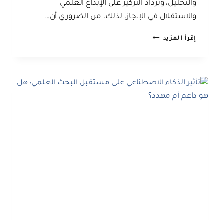
والتحليل، ويزداد التركيز على الإبداع العلمي
والاستقلال في الإنجاز. لذلك، من الضروري أن…
مراحل
إقرأ المزيد
تطور
الجانب
العملي
في
البحوث:
الفروق
بين
رسائل
الماجستير
والدكتوراه