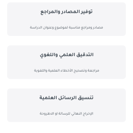
ﺗﻮﻓﻴﺮ اﻟﻤﺼﺎدر واﻟﻤﺮاﺟﻊ
ﻣﺼﺎدر وﻣﺮاﺟﻊ ﻣﻨﺎﺳﺒﺔ ﻟﻤﻮﺿﻮع وﻋﻨﻮان اﻟﺪراﺳﺔ
اﻟﺘﺪﻗﻴﻖ اﻟﻌﻠﻤﻲ واﻟﻠﻐﻮي
ﻣﺮاﺟﻌﺔ وﺗﺼﺤﻴﺢ اﻷﺧﻄﺎء اﻟﻌﻠﻤﻴﺔ واﻟﻠﻐﻮﻳﺔ
ﺗﻨﺴﻴﻖ اﻟﺮﺳﺎﺋﻞ اﻟﻌﻠﻤﻴﺔ
اﻹﺧﺮاج اﻟﻨﻬﺎﺋﻲ ﻟﻠﺮﺳﺎﻟﺔ او اﻻﻃﺮوﺣﺔ