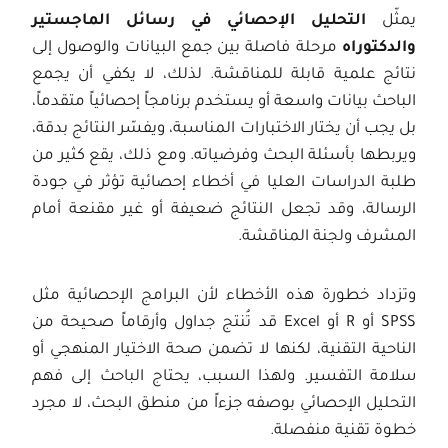
يمثّل
التحليل الإحصائي في رسائل الماجستير
والدكتوراه
مرحلة فاصلة بين جمع البيانات والوصول إلى
نتائج علمية قابلة للمناقشة. لذلك، لا يكفي أن يجمع
الباحث بيانات واسعة أو يستخدم برنامجاً إحصائياً متقدماً،
بل يجب أن يختار الاختبارات المناسبة، ويفسّر النتائج بدقة،
ويربطها بأسئلة البحث وفرضياته. ومع ذلك، يقع كثير من
طلبة الدراسات العليا في أخطاء إحصائية تؤثر في جودة
الرسالة، وقد تجعل النتائج ضعيفة أو غير مقنعة أمام
المشرف ولجنة المناقشة.
وتزداد خطورة هذه الأخطاء لأن البرامج الإحصائية مثل
SPSS أو R أو Excel قد تُنتج جداول وأرقاماً صحيحة من
الناحية التقنية، لكنها لا تضمن صحة الاختيار المنهجي أو
سلامة التفسير. ولهذا السبب، يحتاج الباحث إلى فهم
التحليل الإحصائي بوصفه جزءاً من منطق البحث، لا مجرد
خطوة تقنية منفصلة.