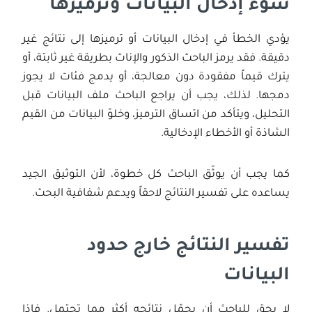
سوء إدخال البيانات وترميزها
يؤدي الخطأ في إدخال البيانات أو ترميزها إلى نتائج غير
دقيقة. فقد يرمز الباحث الذكور والإناث بطريقة غير ثابتة، أو
يترك قيماً مفقودة دون معالجة، أو يدمج فئات لا يجوز
دمجها. لذلك، يجب أن يراجع الباحث ملف البيانات قبل
التحليل، ويتأكد من اتساق الترميز، وخلوّ البيانات من القيم
الشاذة أو الأخطاء الإدخالية.
كما يجب أن يوثّق الباحث كل خطوة، لأن التوثيق الجيد
يساعده على تفسير النتائج لاحقاً ويدعم شفافية البحث.
تفسير النتائج خارج حدود
البيانات
لا يحق للباحث أن يحمّل نتائجه أكثر مما تحتمل. فإذا