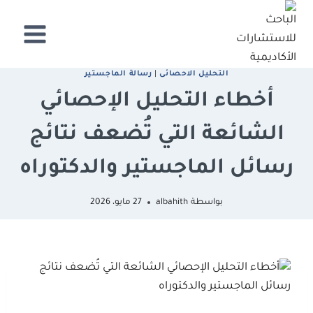
لتجاوز
لى
لمحتوى
اﻟﺘﺤﻠﻴﻞ اﻻﺣﺼﺎﺋﻰ
|
رﺳﺎﻟﺔ اﻟﻤﺎﺟﺴﺘﻴﺮ
أخطاء التحليل الإحصائي
الشائعة التي تُضعف نتائج
رسائل الماجستير والدكتوراه
بواسطة
albahith
27 مايو، 2026