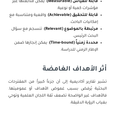
قابلة للقياس
(Measurable)
: يمكن متابعتها عبر
مؤشرات كمية أو نوعية.
قابلة للتحقيق
(Achievable)
: واقعية ومتناسبة مع
إمكانيات الباحث.
مرتبطة بالموضوع
(Relevant)
: تنسجم مع سؤال
البحث الرئيس.
محددة زمنياً
(Time-bound)
: يمكن إنجازها ضمن
الإطار الزمني للدراسة.
أثر الأهداف الغامضة
تشير تقارير أكاديمية إلى أن جزءاً كبيراً من المقترحات
البحثية يُرفض بسبب غموض الأهداف أو عموميتها.
فالأهداف غير الواضحة تضعف ثقة اللجان العلمية وتوحي
بغياب الرؤية الدقيقة.