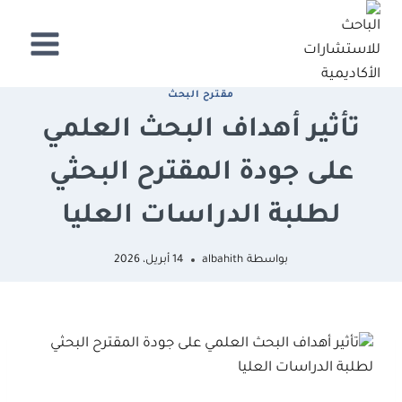
لتجاوز
لى
لمحتوى
ﻣﻘﺘﺮح اﻟﺒﺤﺚ
تأثير أهداف البحث العلمي
على جودة المقترح البحثي
لطلبة الدراسات العليا
بواسطة
albahith
14 أبريل، 2026