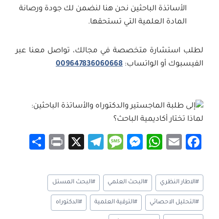
الأساتذة الباحثين نحن هنا لنضمن لك جودة ورصانة
المادة العلمية التي تستحقها.
لطلب استشارة متخصصة في مجالك، تواصل معنا عبر
الفيسبوك أو الواتساب:
009647836060668
S
Pr
X
Te
M
M
W
E
Fa
h
in
le
es
es
h
m
ce
ar
t
gr
sa
se
at
ail
b
وسوم
#
الاطار النظري
#
البحث العلمي
#
البحث المستل
e
a
g
n
sA
o
المقال:
m
e
g
p
ok
#
التحليل الاحصائي
#
الترقية العلمية
#
الدكتوراه