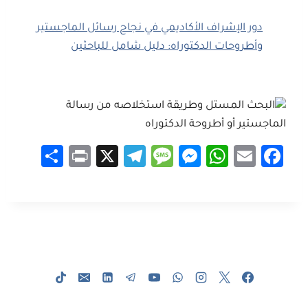
دور الإشراف الأكاديمي في نجاح رسائل الماجستير
وأطروحات الدكتوراه: دليل شامل للباحثين
S
Pr
X
Te
M
M
W
E
Fa
h
in
le
es
es
h
m
ce
ar
t
gr
sa
se
at
ail
b
e
a
g
n
sA
o
m
e
g
p
ok
er
p