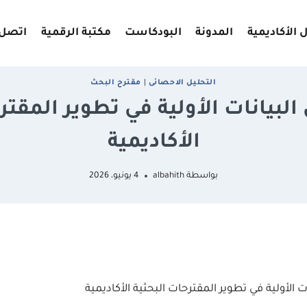
 الأكاديمية
المدونة
البودكاست
مكتبة الرقمية
اتصل 
اﻟﺘﺤﻠﻴﻞ اﻻﺣﺼﺎﺋﻰ
|
ﻣﻘﺘﺮح اﻟﺒﺤﺚ
البيانات الأولية في تطوير المقتر
الأكاديمية
بواسطة
albahith
4 يونيو، 2026