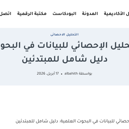
 الأكاديمية
المدونة
البودكاست
مكتبة الرقمية
اتصل 
اﻟﺘﺤﻠﻴﻞ اﻻﺣﺼﺎﺋﻰ
يل الإحصائي للبيانات في البحو
دليل شامل للمبتدئين
بواسطة
albahith
17 أبريل، 2026