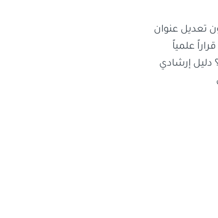
ن تعديل عنوان
راراً علمياً
 دليل إرشادي