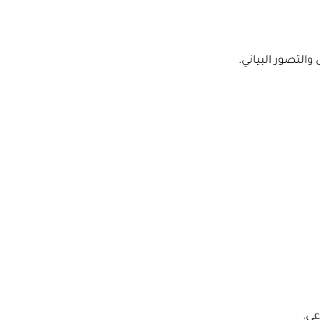
 والتصور البياني.
عي.