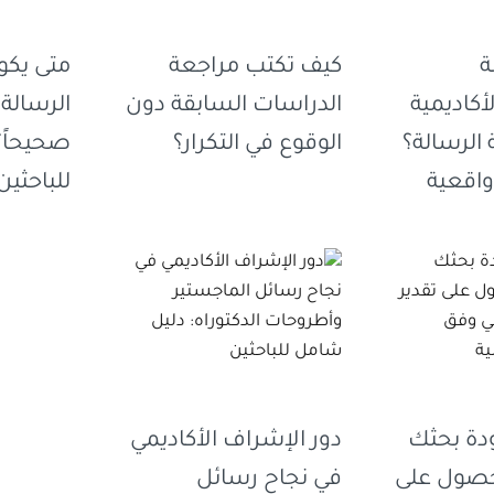
ة
كيف تكتب مراجعة
متى يكو
أكاديمية
الدراسات السابقة دون
الرسالة ق
لرسالة؟
الوقوع في التكرار؟
صحيحاً؟
واقعية
للباحثين
دة بحثك
دور الإشراف الأكاديمي
لحصول على
في نجاح رسائل