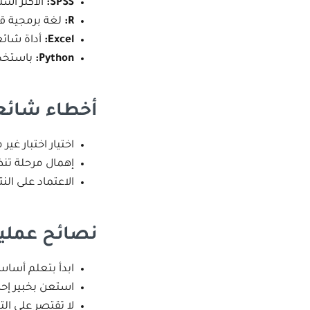
SPSS:
الأكثر است
R:
لغة برمجية قو
Excel:
أداة شائع
Python:
باستخدا
أخطاء شائعة
اختيار اختبار غي
إهمال مرحلة تنظ
الاعتماد على الن
نصائح عملية
ابدأ بتعلم أساس
استعن بخبير إحص
لا تقتصر على ال