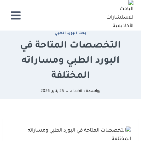
لتجاوز
لى
لمحتوى
ﺑﺤﺚ اﻟﺒﻮرد اﻟﻄﺒﻲ
التخصصات المتاحة في
البورد الطبي ومساراته
المختلفة
بواسطة
albahith
25 يناير، 2026