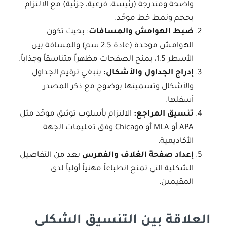
واضحة ومتدرجة (رئيسة، فرعية، جزئية) مع الالتزام
بحجم ونمط خط موحّد.
ضبط الهوامش والمسافات
: بحيث تكون
الهوامش موحدة (عادة 2.5 سم) والمسافة بين
الأسطر 1.5، يمنح الصفحات مظهراً متناسقاً وجذاباً.
إدراج الجداول والأشكال
:
ينبغي ترقيم الجداول
والأشكال وتسميتها بوضوح مع ذكر المصدر
أسفلها.
تنسيق المراجع
:
الالتزام بأسلوب توثيق موحّد مثل
APA أو MLA أو Chicago وفق تعليمات الجهة
الأكاديمية.
إعداد صفحة الغلاف والفهرس
يعد من التفاصيل
الشكلية التي تمنح انطباعاً مهنياً أولياً لدى
المقيمين.
العلاقة بين التنسيق الشكلي