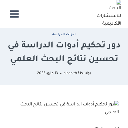
لتجاوز
لى
لمحتوى
ادوات اﻟﺪراﺳﺔ
دور تحكيم أدوات الدراسة في
تحسين نتائج البحث العلمي
بواسطة
albahith
13 مايو، 2025