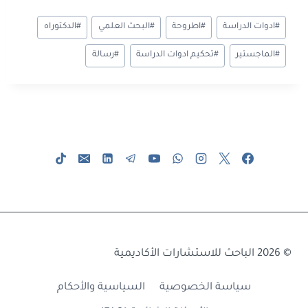
ar
t
gr
sa
se
at
ail
b
وسوم
#
ادوات الدراسة
#
اطروحة
#
البحث العلمي
#
الدكتوراه
e
a
g
n
sA
o
المقال:
m
e
g
p
ok
#
الماجستير
#
تحكيم ادوات الدراسة
#
رسالة
er
p
© 2026 الباحث للاستشارات الأكاديمية
سياسة الخصوصية
السياسية والأحكام