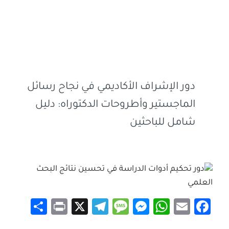
دور الإشراف الأكاديمي في نجاح رسائل
الماجستير وأطروحات الدكتوراه: دليل
شامل للباحثين
S
Pr
X
Te
M
M
W
E
Fa
h
in
le
es
es
h
m
ce