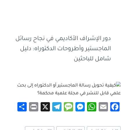
دور الإشراف الأكاديمي في نجاح رسائل
الماجستير وأطروحات الدكتوراه: دليل
شامل للباحثين
S
Pr
X
Te
M
M
W
E
Fa
h
in
le
es
es
h
m
ce
ar
t
gr
sa
se
at
ail
b
وسوم