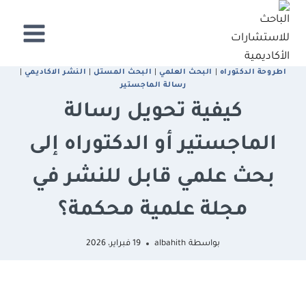
لتجاوز
لى
لمحتوى
اطروحة الدكتوراه
|
البحث العلمي
|
البحث المستل
|
النشر الاكاديمي
|
رﺳﺎﻟﺔ اﻟﻤﺎﺟﺴﺘﻴﺮ
كيفية تحويل رسالة
الماجستير أو الدكتوراه إلى
بحث علمي قابل للنشر في
مجلة علمية محكمة؟
بواسطة
albahith
19 فبراير، 2026