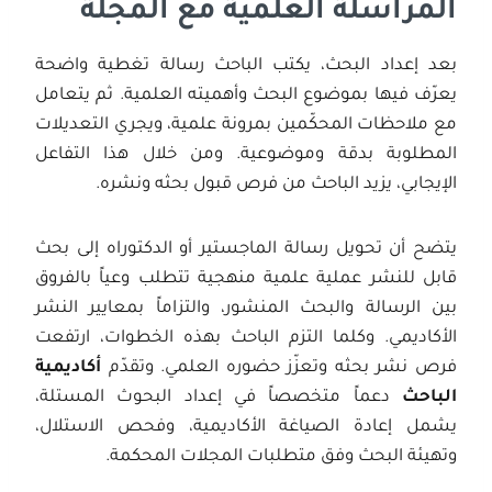
المراسلة العلمية مع المجلة
بعد إعداد البحث، يكتب الباحث رسالة تغطية واضحة
يعرّف فيها بموضوع البحث وأهميته العلمية. ثم يتعامل
مع ملاحظات المحكّمين بمرونة علمية، ويجري التعديلات
المطلوبة بدقة وموضوعية. ومن خلال هذا التفاعل
الإيجابي، يزيد الباحث من فرص قبول بحثه ونشره.
يتضح أن تحويل رسالة الماجستير أو الدكتوراه إلى بحث
قابل للنشر عملية علمية منهجية تتطلب وعياً بالفروق
بين الرسالة والبحث المنشور، والتزاماً بمعايير النشر
الأكاديمي. وكلما التزم الباحث بهذه الخطوات، ارتفعت
فرص نشر بحثه وتعزّز حضوره العلمي. وتقدّم
أكاديمية
الباحث
دعماً متخصصاً في إعداد البحوث المستلة،
يشمل إعادة الصياغة الأكاديمية، وفحص الاستلال،
وتهيئة البحث وفق متطلبات المجلات المحكمة.