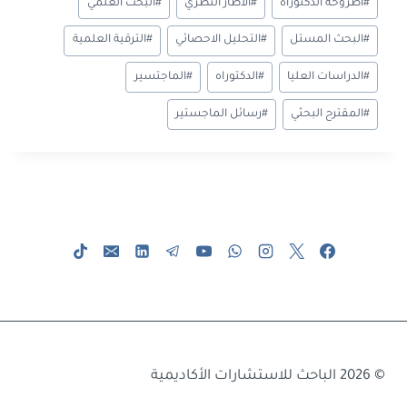
#
اطروحة الدكتوراه
#
الاطار النظري
#
البحث العلمي
e
a
g
n
sA
o
المقال:
m
e
g
p
ok
#
البحث المستل
#
التحليل الاحصائي
#
الترقية العلمية
er
p
#
الدراسات العليا
#
الدكتوراه
#
الماجتسير
#
المقترح البحثي
#
رسائل الماجستير
© 2026 الباحث للاستشارات الأكاديمية