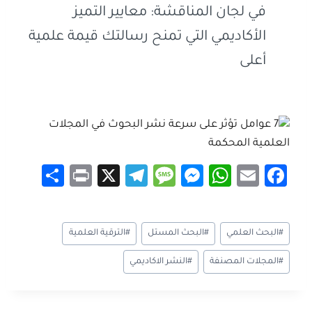
في لجان المناقشة: معايير التميز
الأكاديمي التي تمنح رسالتك قيمة علمية
أعلى
S
Pr
X
Te
M
M
W
E
Fa
h
in
le
es
es
h
m
ce
ar
t
gr
sa
se
at
ail
b
وسوم
#
البحث العلمي
#
البحث المستل
#
الترقية العلمية
e
a
g
n
sA
o
المقال:
m
e
g
p
ok
#
المجلات المصنفة
#
النشر الاكاديمي
er
p