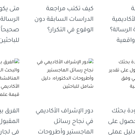
ة
كيف تكتب مراجعة
متى يكو
أكاديمية
الدراسات السابقة دون
الرسالة ق
لرسالة؟
الوقوع في التكرار؟
صحيحاً؟
واقعية
للباحثين
دة بحثك
دور الإشراف الأكاديمي
الفرق ب
لحصول على
في نجاح رسائل
المقبول
 دليل عملي
الماجستير وأطروحات
في لجان