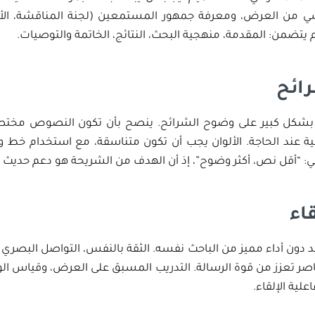
ي من العرض، ومعرفة جمهور المستمعين (لجنة المناقشة، الأسا
يتضمن: المقدمة، منهجية البحث، النتائج، الخاتمة والتوصيات.
ائح
بشكل كبير على وضوح الشرائح. ينصح بأن تكون النصوص مختص
حية عند الحاجة. الألوان يجب أن تكون متناسقة، مع استخدام خط
هي: “أقل نص، أكثر وضوح”، إذ أن الهدف من الشريحة هو دعم حديث ال
اء
د دون أداء مميز من الباحث نفسه. الثقة بالنفس، التواصل البصري 
اصر تعزز من قوة الرسالة. التدريب المسبق على العرض، وقياس الو
علية الإلقاء.