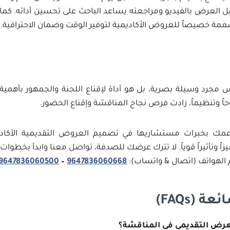
العرض بالفيديو ومراجعته يساعد الباحث على تحسين أدائه. كما
صممة خصيصاً للعروض الأكاديمية لتوفير الوقت وضمان الاحترافية.
مجرد وسيلة بصرية، بل هو أداة لإقناع اللجنة والجمهور بأهمية 
ً وتنظيماً، زادت فرص نجاح المناقشة وإقناع الحضور.
مك بخبرات مستشاريها في تصميم العروض التقديمية الأكاديمي
ً وتأثيراً قوياً. لا تترك عرضك للصدفة، تواصل معنا وابدأ بخطوات و
م الهواتف (اتصال & واتساب):
9647836060668
–
9647836060500
ائعة
(FAQs)
للعرض التقديمي في المناقشة؟