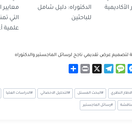
الأكاديمية
الدكتوراه: دليل شامل
معايير ا
للباحثين
التي تم
علمية أ
S
Pr
X
Te
M
M
h
in
le
es
es
ar
t
gr
sa
se
لاطار النظري
#
البحث المستل
#
التحليل الاحصائي
#
الدراسات العليا
e
a
g
n
m
e
g
مناقشة
#
رسائل الماجستير
er