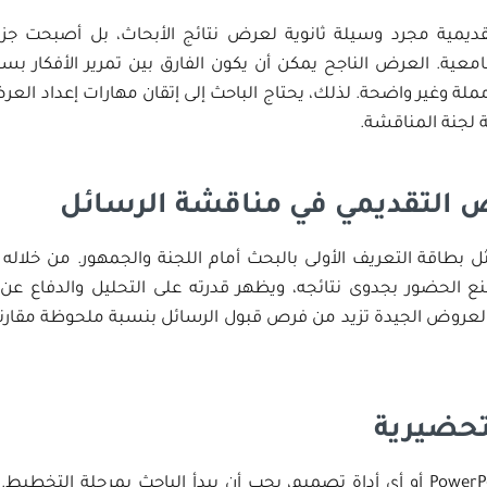
ديمية مجرد وسيلة ثانوية لعرض نتائج الأبحاث، بل أصبحت جزءاً
معية. العرض الناجح يمكن أن يكون الفارق بين تمرير الأفكار بس
لة وغير واضحة. لذلك، يحتاج الباحث إلى إتقان مهارات إعداد ال
لجنة المناقشة.
 التقديمي في مناقشة الرسائل
 بطاقة التعريف الأولى بالبحث أمام اللجنة والجمهور. من خلاله ي
ع الحضور بجدوى نتائجه، ويظهر قدرته على التحليل والدفاع عن 
العروض الجيدة تزيد من فرص قبول الرسائل بنسبة ملحوظة مقارن
تحضيرية
قبل فتح برنامج PowerPoint أو أي أداة تصميم، يجب أن يبدأ الباحث بمرحلة 