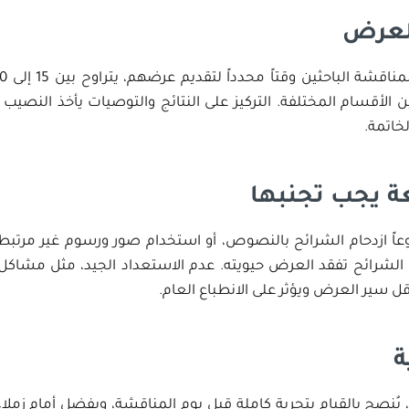
العرض
ن الأقسام المختلفة. التركيز على النتائج والتوصيات يأخذ النصيب 
خاتمة.
ة يجب تجنبها
عاً ازدحام الشرائح بالنصوص، أو استخدام صور ورسوم غير مرتبط
 الشرائح تفقد العرض حيويته. عدم الاستعداد الجيد، مثل مشاكل ت
قل سير العرض ويؤثر على الانطباع العام.
ة
ُنصح بالقيام بتجربة كاملة قبل يوم المناقشة، ويفضل أمام زملا