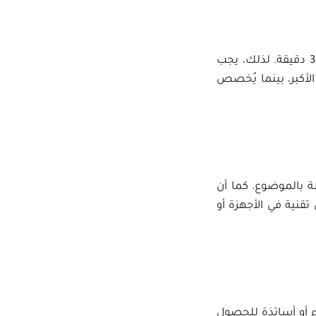
غالباً ما تمنح لجان المناقشة الباحثين وقتاً محدداً لتقديم عرضهم، يتراوح بين 15 إلى 30 دقيقة. لذلك، يجب
الأكبر، بينما يُخصص
ة بالموضوع. كما أن
قنية في الأجهزة أو
ء أو أساتذة للحصول