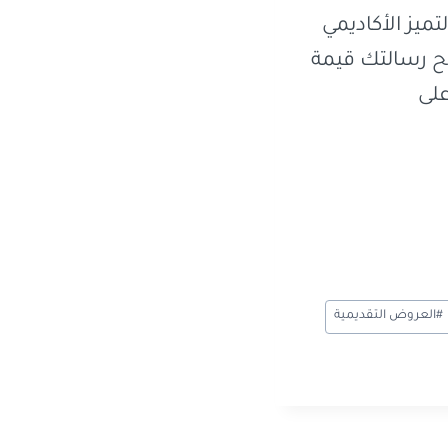
لتميز الأكاديمي
نح رسالتك قيمة
على
#
العروض التقديمية