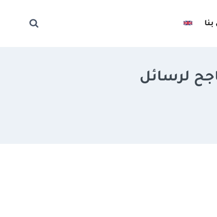
بنا
جح لرسائل