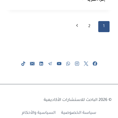
إقرأ المزيد
الاستلال
المسموح
بها
في
تنقل
الصفحة
2
1
رسائل
الماجستير
الصفحة
التالية
والدكتوراه
بالجامعات
العراقية
© 2026 الباحث للاستشارات الأكاديمية
سياسة الخصوصية
السياسية والأحكام