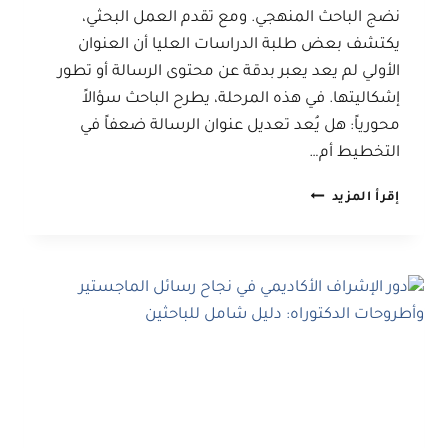
نضج الباحث المنهجي. ومع تقدم العمل البحثي،
يكتشف بعض طلبة الدراسات العليا أن العنوان
الأولي لم يعد يعبر بدقة عن محتوى الرسالة أو تطور
إشكاليتها. في هذه المرحلة، يطرح الباحث سؤالاً
محورياً: هل يُعد تعديل عنوان الرسالة ضعفاً في
التخطيط أم…
متى
إقرأ المزيد
يكون
تعديل
عنوان
الرسالة
قراراً
علمياً
صحيحاً؟
دليل
إرشادي
للباحثين