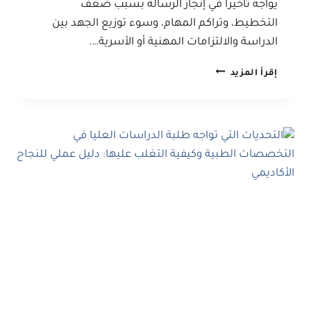
يواجه تأخيراً في إنجاز الرسالة بسبب ضعف
التخطيط، وتراكم المهام، وسوء توزيع الجهد بين
الدراسة والالتزامات المهنية أو الأسرية….
إدارة
إقرأ المزيد
الوقت
لطلبة
الدراسات
العليا:
كيف
تنجز
رسالتك
دون
تأخير؟
دليل
عملي
لتحقيق
التقدم
المستمر