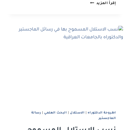
لماذا
إقرأ المزيد
يجب
على
الباحث
تنويع
مصادره
العلمية
في
الرسائل
والأطاريح؟
اطروحة الدكتوراه
|
الاستلال
|
البحث العلمي
|
رﺳﺎﻟﺔ
اﻟﻤﺎﺟﺴﺘﻴﺮ