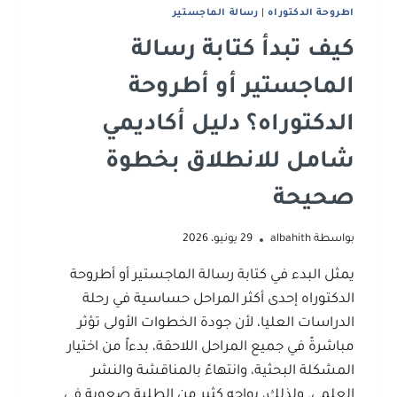
اطروحة الدكتوراه
|
رﺳﺎﻟﺔ اﻟﻤﺎﺟﺴﺘﻴﺮ
كيف تبدأ كتابة رسالة
الماجستير أو أطروحة
الدكتوراه؟ دليل أكاديمي
شامل للانطلاق بخطوة
صحيحة
بواسطة
albahith
29 يونيو، 2026
يمثل البدء في كتابة رسالة الماجستير أو أطروحة
الدكتوراه إحدى أكثر المراحل حساسية في رحلة
الدراسات العليا، لأن جودة الخطوات الأولى تؤثر
مباشرةً في جميع المراحل اللاحقة، بدءاً من اختيار
المشكلة البحثية، وانتهاءً بالمناقشة والنشر
العلمي. ولذلك، يواجه كثير من الطلبة صعوبة في