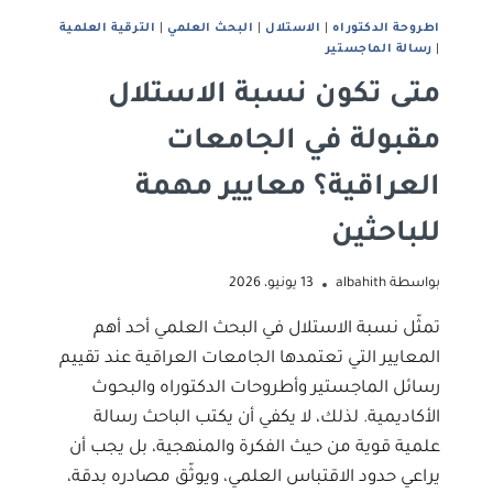
اطروحة الدكتوراه
|
الاستلال
|
البحث العلمي
|
الترقية العلمية
|
رﺳﺎﻟﺔ اﻟﻤﺎﺟﺴﺘﻴﺮ
متى تكون نسبة الاستلال
مقبولة في الجامعات
العراقية؟ معايير مهمة
للباحثين
بواسطة
albahith
13 يونيو، 2026
تمثّل نسبة الاستلال في البحث العلمي أحد أهم
المعايير التي تعتمدها الجامعات العراقية عند تقييم
رسائل الماجستير وأطروحات الدكتوراه والبحوث
الأكاديمية. لذلك، لا يكفي أن يكتب الباحث رسالة
علمية قوية من حيث الفكرة والمنهجية، بل يجب أن
يراعي حدود الاقتباس العلمي، ويوثّق مصادره بدقة،