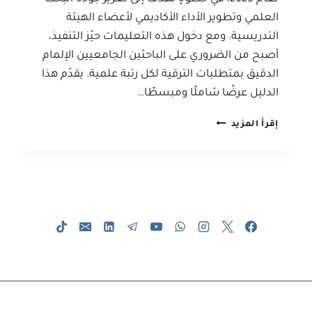
العلمي وتطوير الأداء الأكاديمي لأعضاء الهيئة
التدريسية. ومع دخول هذه التعليمات حيّز التنفيذ،
أصبح من الضروري على الباحثين الجامعيين الإلمام
الدقيق بمتطلبات الترقية لكل رتبة علمية. يقدّم هذا
الدليل عرضًا شاملًا ومبسطًا…
هل
إقرأ المزيد
تعرف
متطلبات
الترقية
العلمية
الجديدة؟
دليل
مختصر
للأساتذة
والباحثين