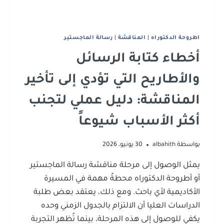
اطروحة الدكتوراه
|
المناقشة
|
رﺳﺎﻟﺔ اﻟﻤﺎﺟﺴﺘﻴﺮ
أخطاء كتابة الرسائل
والأطاريح التي تؤدي إلى تأخير
المناقشة: دليل عملي لتجنب
أكثر الأسباب شيوعاً
بواسطة
albahith
30 يونيو، 2026
يمثل الوصول إلى مرحلة مناقشة رسالة الماجستير
أو أطروحة الدكتوراه محطةً مهمة في المسيرة
الأكاديمية لأي باحث. ومع ذلك، يعتقد بعض طلبة
الدراسات العليا أن الالتزام بالجدول الزمني وحده
يكفي للوصول إلى هذه المرحلة، بينما تُظهر التجربة