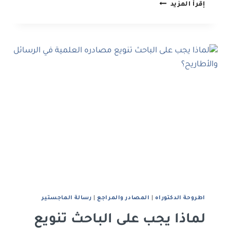
إدارة
إقرأ المزيد
العينات
الطبية
في
الأبحاث
العلمية:
خطوات
عملية
لضمان
الدقة
اطروحة الدكتوراه
|
اﻟﻤﺼﺎدر واﻟﻤﺮاﺟﻊ
|
رﺳﺎﻟﺔ اﻟﻤﺎﺟﺴﺘﻴﺮ
لماذا يجب على الباحث تنويع