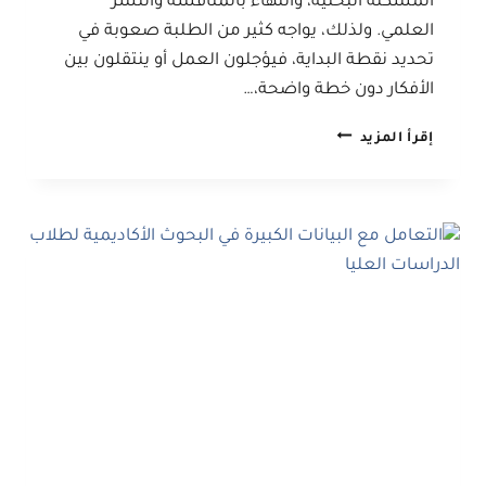
المشكلة البحثية، وانتهاءً بالمناقشة والنشر
العلمي. ولذلك، يواجه كثير من الطلبة صعوبة في
تحديد نقطة البداية، فيؤجلون العمل أو ينتقلون بين
الأفكار دون خطة واضحة،…
كيف
إقرأ المزيد
تبدأ
كتابة
رسالة
الماجستير
أو
أطروحة
الدكتوراه؟
دليل
أكاديمي
شامل
للانطلاق
بخطوة
صحيحة