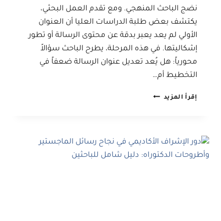
نضج الباحث المنهجي. ومع تقدم العمل البحثي،
يكتشف بعض طلبة الدراسات العليا أن العنوان
الأولي لم يعد يعبر بدقة عن محتوى الرسالة أو تطور
إشكاليتها. في هذه المرحلة، يطرح الباحث سؤالاً
محورياً: هل يُعد تعديل عنوان الرسالة ضعفاً في
التخطيط أم…
متى
إقرأ المزيد
يكون
تعديل
عنوان
الرسالة
قراراً
علمياً
صحيحاً؟
دليل
إرشادي
للباحثين