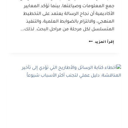
جمع المعلومات وصياغتها، بينما تؤكد المعايير
الأكاديمية أن نجاح الرسالة يعتمد على التخطيط
المنهجي، والالتزام بالضوابط العلمية، والتنفيذ
المتسلسل لكل مرحلة من مراحل البحث. لذلك،…
خطوات
إقرأ المزيد
إعداد
رسالة
الماجستير
أو
أطروحة
الدكتوراه:
دليل
شامل
من
اختيار
العنوان
حتى
المناقشة