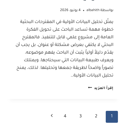
بواسطة
albahith
4 يونيو، 2026
يمثّل تحليل البيانات الأولية في المقترحات البحثية
خطوة مهمة تساعد الباحث على تحويل الفكرة
العامة إلى مشروع علمي قابل للتنفيذ. فالمقترح
البحثي لا يكتفي بعرض مشكلة أو عنوان، بل يجب أن
يقدّم دليلاً أولياً يثبت أن الباحث يفهم موضوعه،
ويعرف طبيعة البيانات التي سيحتاجها، ويمتلك
تصوراً واضحاً لطريقة جمعها وتحليلها. لذلك، يمنح
تحليل البيانات الأولية…
أهمية
إقرأ المزيد
تحليل
البيانات
الأولية
في
تنقل
الصفحة
4
3
2
1
تطوير
المقترحات