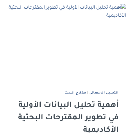
تنويع
مصادره
العلمية
في
الرسائل
والأطاريح؟
اﻟﺘﺤﻠﻴﻞ اﻻﺣﺼﺎﺋﻰ
|
ﻣﻘﺘﺮح اﻟﺒﺤﺚ
أهمية تحليل البيانات الأولية
في تطوير المقترحات البحثية
الأكاديمية