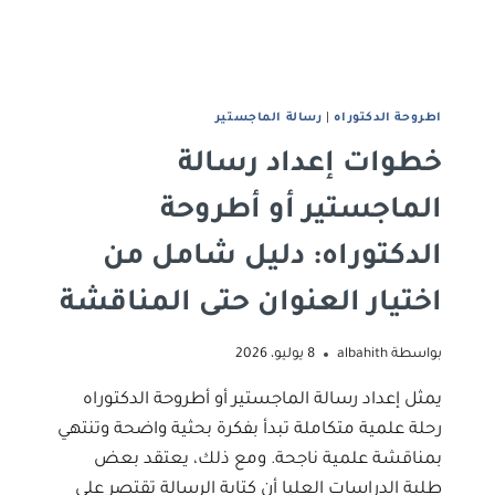
رسالتك
قيمة
علمية
أعلى
اطروحة الدكتوراه
|
رﺳﺎﻟﺔ اﻟﻤﺎﺟﺴﺘﻴﺮ
خطوات إعداد رسالة
الماجستير أو أطروحة
الدكتوراه: دليل شامل من
اختيار العنوان حتى المناقشة
بواسطة
albahith
8 يوليو، 2026
يمثل إعداد رسالة الماجستير أو أطروحة الدكتوراه
رحلة علمية متكاملة تبدأ بفكرة بحثية واضحة وتنتهي
بمناقشة علمية ناجحة. ومع ذلك، يعتقد بعض
طلبة الدراسات العليا أن كتابة الرسالة تقتصر على