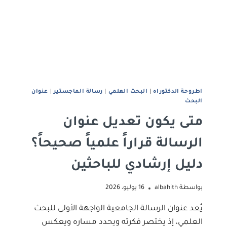
اطروحة الدكتوراه
|
البحث العلمي
|
رﺳﺎﻟﺔ اﻟﻤﺎﺟﺴﺘﻴﺮ
|
ﻋﻨﻮان
اﻟﺒﺤﺚ
متى يكون تعديل عنوان
الرسالة قراراً علمياً صحيحاً؟
دليل إرشادي للباحثين
بواسطة
albahith
16 يوليو، 2026
يُعد عنوان الرسالة الجامعية الواجهة الأولى للبحث
العلمي، إذ يختصر فكرته ويحدد مساره ويعكس