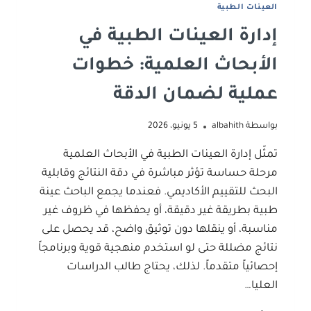
اﻟﻌﻴﻨﺎت اﻟﻄﺒﻴﺔ
إدارة العينات الطبية في
الأبحاث العلمية: خطوات
عملية لضمان الدقة
بواسطة
albahith
5 يونيو، 2026
تمثّل إدارة العينات الطبية في الأبحاث العلمية
مرحلة حساسة تؤثر مباشرة في دقة النتائج وقابلية
البحث للتقييم الأكاديمي. فعندما يجمع الباحث عينة
طبية بطريقة غير دقيقة، أو يحفظها في ظروف غير
مناسبة، أو ينقلها دون توثيق واضح، قد يحصل على
نتائج مضللة حتى لو استخدم منهجية قوية وبرنامجاً
إحصائياً متقدماً. لذلك، يحتاج طالب الدراسات
العليا…