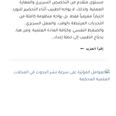
مستوى متقدم من التخصص السريري والمهارة
العملية. ولذلك، لا يواجه الطبيب أثناء التحضير للبورد
اختباراً معرفياً فقط، بل يواجه منظومة كاملة من
التحديات المرتبطة بالوقت، والعمل السريري،
والضغط النفسي، وكثافة المادة العلمية. ومن هنا،
يحتاج الطبيب إلى خطة إعداد…
أبرز
إقرأ المزيد
التحديات
التي
يواجهها
الأطباء
أثناء
التحضير
للبورد
الطبي
وحلول
التغلب
عليها