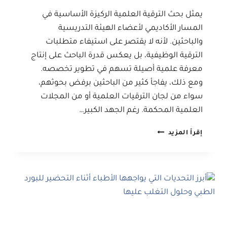
يمثل بحث الترقية العلمية الركيزة الأساسية في
المسار الأكاديمي لأعضاء الهيئة التدريسية
والباحثين. لأنه لا يقتصر على استيفاء متطلبات
الترقية الوظيفية، بل يعكس قدرة الباحث على إنتاج
معرفة علمية أصيلة تسهم في تطوير تخصصه.
ومع ذلك، يفاجأ كثير من الباحثين برفض بحوثهم،
سواء من لجان الترقيات العلمية أو من المجلات
العلمية المحكمة. رغم الجهد الكبير…
أسباب
إقرأ المزيد
رفض
بحوث
الترقية
العلمية
وكيف
تضمن
قبول
بحثك
للنشر؟