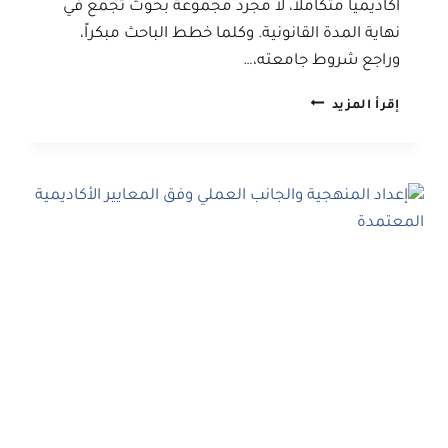
أكاديمياً متكاملاً، لا مجرد مجموعة بحوث تُجمع في
نهاية المدة القانونية. وكلما خطط الباحث مبكراً،
وراجع شروط جامعته،…
استراتيجيات
إقرأ المزيد
النجاح
في
الترقيات
العلمية:
من
إعداد
البحث
إلى
ضمان
القبول
الأكاديمي