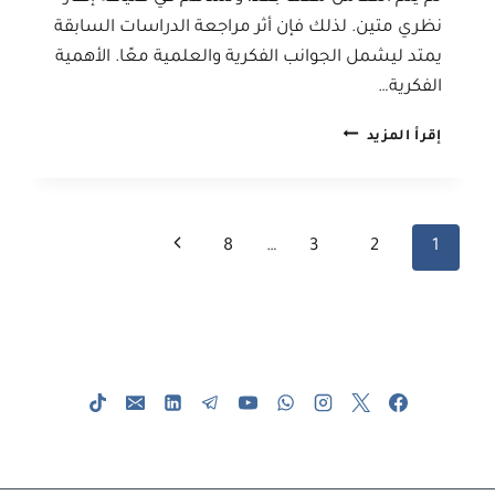
نظري متين. لذلك فإن أثر مراجعة الدراسات السابقة
يمتد ليشمل الجوانب الفكرية والعلمية معًا. الأهمية
الفكرية…
التأثيرات
إقرأ المزيد
الفكرية
والعلمية
لمراجعة
الدراسات
تنقل
الصفحة
8
…
3
2
1
السابقة
في
الصفحة
التالية
البحث
العلمي