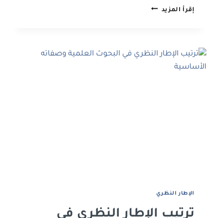
نسب
إقرأ المزيد
الاستلال
المسموح
بها
في
رسائل
الماجستير
والدكتوراه
بالجامعات
العراقية
اﻹﻃﺎر اﻟﻨﻈﺮي
ترتيب الإطار النظري في