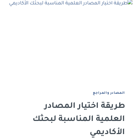
البحوث
العلمية
وصفاته
الأساسية
اﻟﻤﺼﺎدر واﻟﻤﺮاﺟﻊ
طريقة اختيار المصادر
العلمية المناسبة لبحثك
الأكاديمي