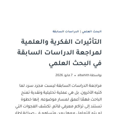
البحث العلمي
|
اﻟﺪراﺳﺎت اﻟﺴﺎﺑﻘﺔ
التأثيرات الفكرية والعلمية
لمراجعة الدراسات السابقة
في البحث العلمي
بواسطة
albahith
7 مايو، 2026
مراجعة الدراسات السابقة ليست مجرد سرد لما
كتبه الآخرون، بل هي عملية تحليلية ونقدية تمنح
الباحث فهمًا أعمق لمسار موضوعه. إنها خطوة
تستند إلى تراكم معرفي قائم، تكشف الفجوات التي
لم يتم التعامل معها بعد، وتساهم في صياغة إطار