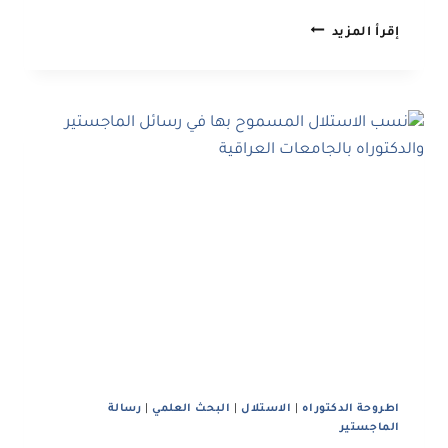
إعداد
إقرأ المزيد
المنهجية
والجانب
العملي
وفق
المعايير
الأكاديمية
المعتمدة
اطروحة الدكتوراه
|
الاستلال
|
البحث العلمي
|
رﺳﺎﻟﺔ
اﻟﻤﺎﺟﺴﺘﻴﺮ