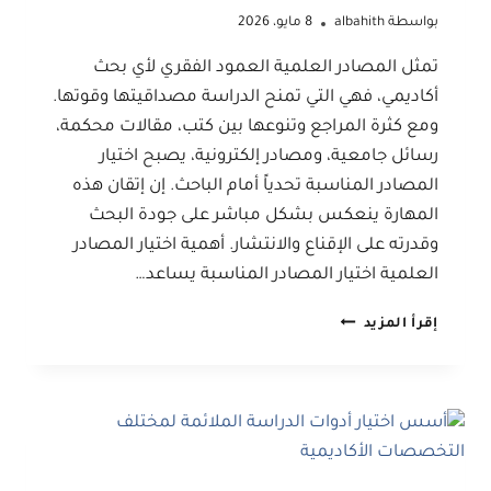
بواسطة
albahith
8 مايو، 2026
تمثل المصادر العلمية العمود الفقري لأي بحث
أكاديمي، فهي التي تمنح الدراسة مصداقيتها وقوتها.
ومع كثرة المراجع وتنوعها بين كتب، مقالات محكمة،
رسائل جامعية، ومصادر إلكترونية، يصبح اختيار
المصادر المناسبة تحدياً أمام الباحث. إن إتقان هذه
المهارة ينعكس بشكل مباشر على جودة البحث
وقدرته على الإقناع والانتشار. أهمية اختيار المصادر
العلمية اختيار المصادر المناسبة يساعد…
طريقة
إقرأ المزيد
اختيار
المصادر
العلمية
المناسبة
لبحثك
الأكاديمي