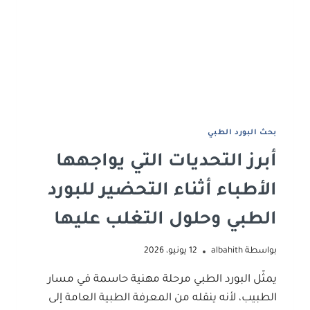
دليل
أكاديمي
شامل
وفق
معايير
الجامعات
والمجلات
المحكمة
ﺑﺤﺚ اﻟﺒﻮرد اﻟﻄﺒﻲ
أبرز التحديات التي يواجهها
الأطباء أثناء التحضير للبورد
الطبي وحلول التغلب عليها
بواسطة
albahith
12 يونيو، 2026
يمثّل البورد الطبي مرحلة مهنية حاسمة في مسار
الطبيب، لأنه ينقله من المعرفة الطبية العامة إلى