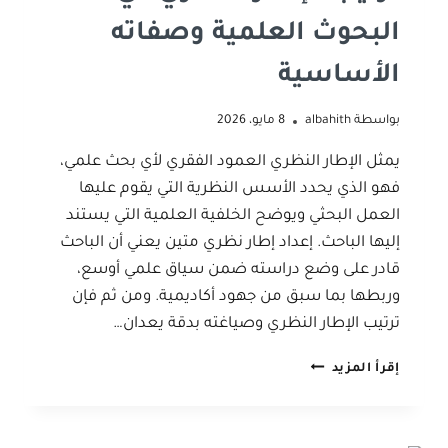
البحوث العلمية وصفاته
الأساسية
بواسطة
albahith
8 مايو، 2026
يمثل الإطار النظري العمود الفقري لأي بحث علمي،
فهو الذي يحدد الأسس النظرية التي يقوم عليها
العمل البحثي ويوضح الخلفية العلمية التي يستند
إليها الباحث. إعداد إطار نظري متين يعني أن الباحث
قادر على وضع دراسته ضمن سياق علمي أوسع،
وربطها بما سبق من جهود أكاديمية. ومن ثم فإن
ترتيب الإطار النظري وصياغته بدقة يعدان…
ترتيب
إقرأ المزيد
الإطار
النظري
في