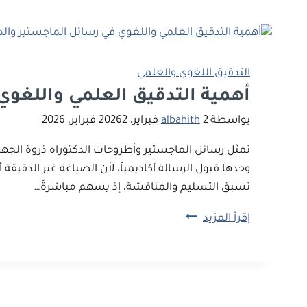
الأدبية
على
مصداقية
الباحث
التدقيق اللغوي والعلمي
ومكانته
أهمية التدقيق العلمي واللغوي
العلمية
بواسطة
2 فبراير، 2026
albahith
2 فبراير، 2026
تمثل رسائل الماجستير وأطروحات الدكتوراه ذروة الجهد 
وحدها قبول الرسالة أكاديمياً، لأن الصياغة غير الدقيق
تسبق التسليم والمناقشة، إذ يسهم مباشرةً…
أهمية
إقرأ المزيد
التدقيق
العلمي
واللغوي
في