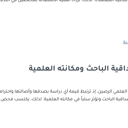
البحثية المعتمدة. لذلك، تزداد أهمية الاستعانة بمختصين في التد
اقية الباحث ومكانته العلمية
ث العلمي الرصين، إذ ترتبط قيمة أي دراسة بصدقها وأصالتها واحترام
 مصداقية الباحث وتؤثر سلباً في مكانته العلمية. لذلك، يكتسب فحص 