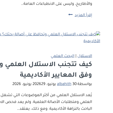
والأطاريح، وليس على الانطباعات العامة…
كيف
إقرأ المزيد
ترفع
جودة
بحثك
الأكاديمي
للحصول
على
الاستلال
|
البحث العلمي
تقدير
كيف تتجنب الاستلال العلمي و
امتياز؟
وفق المعايير الأكاديمية
دليل
عملي
بواسطة
30 يونيو، 2026
albahith
29 يونيو، 2026
وفق
يُعد الاستلال العلمي من أكثر الموضوعات التي تشغل ط
المعايير
العلمي ومتطلبات الأصالة العلمية. ولم يعد فحص الاست
الأكاديمية
الباحث بالنزاهة الأكاديمية. ومع ذلك، يعتقد…