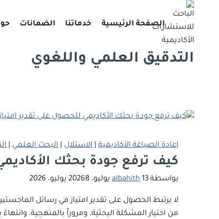
لتجاوز
لى
الصفحة الرئيسية
خدماتنا
الضمانات
حول
لمحتوى
التدقيق العلمي واللغوي
إعادة الصياغة الأكاديمية
|
الاستلال
|
البحث العلمي
|
ال
كيف ترفع جودة بحثك الأكاديمي 
بواسطة
13 يوليو، 2026
albahith
8 يوليو، 2026
لا يرتبط الحصول على تقدير امتياز في رسائل الماجستير
من اختيار المشكلة البحثية، ومروراً بالمنهجية، وانتها