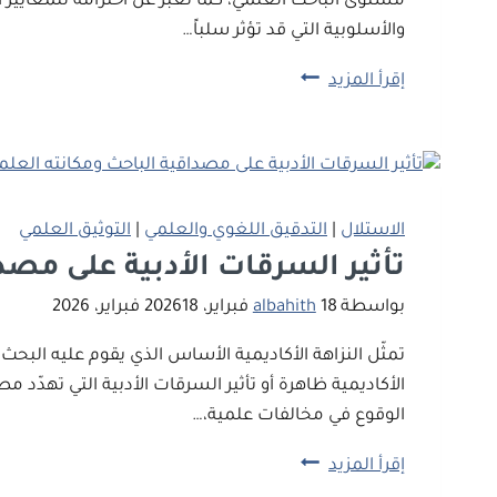
مستوى الباحث العلمي، كما تعبّر عن احترامه للمعايير 
والأسلوبية التي قد تؤثر سلباً…
أهمية
إقرأ المزيد
الاستعانة
بالمختصين
في
التدقيق
اللغوي
الاستلال
|
التدقيق اللغوي والعلمي
|
التوثيق العلمي
لضمان
تأثير السرقات الأدبية على مصد
جودة
بواسطة
18 فبراير، 2026
albahith
18 فبراير، 2026
البحث
العلمي
تمثّل النزاهة الأكاديمية الأساس الذي يقوم عليه البح
الأكاديمية ظاهرة أو تأثير السرقات الأدبية التي تهدّد
الوقوع في مخالفات علمية،…
تأثير
إقرأ المزيد
السرقات