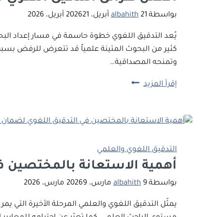
الأكاديمية
بواسطة
21 أبريل، 2026
albahith
21 أبريل، 2026
يُعد التدقيق اللغوي خطوة حاسمة في مسار إعداد البح
كثير من البحوث المتينة علمياً قد تتعرض للرفض بسبب 
وتمنحه المصداقية…
أفضل
إقرأ المزيد
طرائق
التدقيق
اللغوي
للبحوث
والرسائل
التدقيق اللغوي والعلمي
العلمية
أهمية الاستعانة بالمختصين ف
لضمان
بواسطة
9 مارس، 2026
albahith
9 مارس، 2026
قبولها
يمثّل التدقيق اللغوي والعلمي المرحلة الأخيرة التي يم