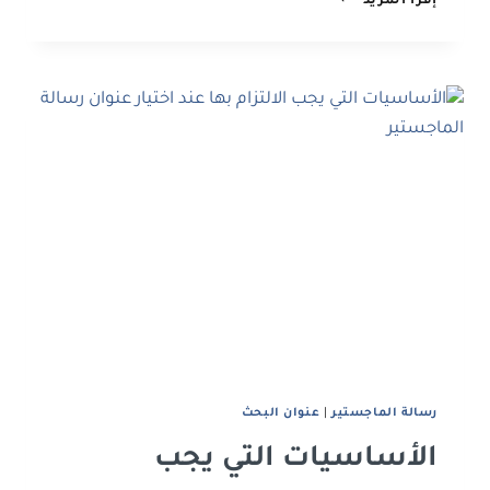
إقرأ المزيد
الذكاء
الاصطناعي
على
مستقبل
البحث
العلمي:
هل
هو
داعم
أم
مهدد؟
رﺳﺎﻟﺔ اﻟﻤﺎﺟﺴﺘﻴﺮ
|
ﻋﻨﻮان اﻟﺒﺤﺚ
الأساسيات التي يجب