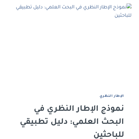
جذب
القراء
وزيادة
انتشار
البحث
العلمي
اﻹﻃﺎر اﻟﻨﻈﺮي
نموذج الإطار النظري في
البحث العلمي: دليل تطبيقي
للباحثين