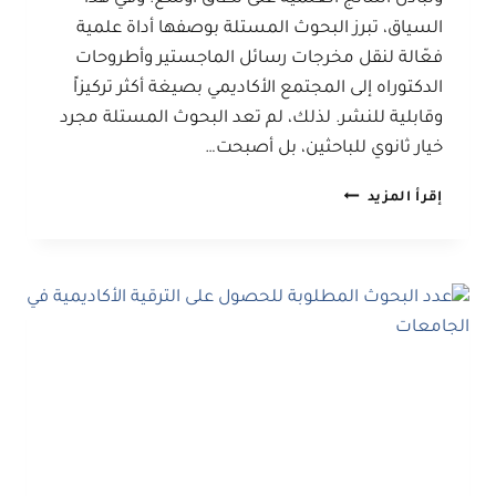
السياق، تبرز البحوث المستلة بوصفها أداة علمية
فعّالة لنقل مخرجات رسائل الماجستير وأطروحات
الدكتوراه إلى المجتمع الأكاديمي بصيغة أكثر تركيزاً
وقابلية للنشر. لذلك، لم تعد البحوث المستلة مجرد
خيار ثانوي للباحثين، بل أصبحت…
دور
إقرأ المزيد
البحوث
المستلة
في
إثراء
المحتوى
الأكاديمي
وتطوير
المعرفة
العلمية