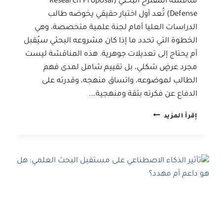
مناقشة المقترح البحثي (Research Proposal
Defense) تُعد أول اختبار حقيقي يخوضه طالب
الدراسات العليا أمام لجنة علمية متخصصة، وهي
الخطوة التي تحدد ما إذا كان مشروعه البحثي سيُقبل
أم يحتاج إلى تعديلات جوهرية. هذه المناقشة ليست
مجرد عرضٍ شكلي، بل تقييم شامل لمدى فهم
الطالب لموضوعه، واتساق منهجه، وقدرته على
الدفاع عن فكرته بثقة ومنهجية….
كيفية
إقرأ المزيد
مناقشة
المقترح
البحثي
بنجاح
لطلبة
الدراسات
العليا