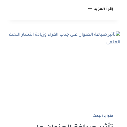
تأثير
إقرأ المزيد
التنسيق
الشكلي
على
جودة
البحث
وفرص
قبوله
للنشر
ﻋﻨﻮان اﻟﺒﺤﺚ