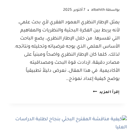
بواسطة
albahith
7 أكتوبر، 2025
يمثل الإطار النظري العمود الفقري لأي بحث علمي،
لأنه يربط بين الفكرة البحثية والنظريات والمفاهيم
التي تفسرها. من خلال الإطار النظري، يضع الباحث
الأساس العلمي الذي يوجه فرضياته وتحليله ونتائجه.
لذلك، كلما كان الإطار النظري واضحاً ومبنياً على
مصادر دقيقة، ازدادت قوة البحث ومصداقيته
الأكاديمية. في هذا المقال، نعرض دليلاً تطبيقياً
يوضح كيفية إعداد نموذج…
نموذج
إقرأ المزيد
الإطار
النظري
في
البحث
العلمي:
دليل