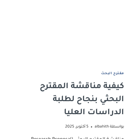
تطبيقي
للباحثين
ﻣﻘﺘﺮح اﻟﺒﺤﺚ
كيفية مناقشة المقترح
البحثي بنجاح لطلبة
الدراسات العليا
بواسطة
albahith
5 أكتوبر، 2025