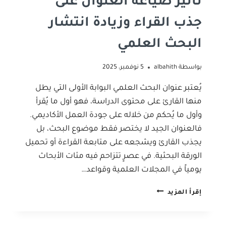
تأثير صياغة العنوان على
جذب القراء وزيادة انتشار
البحث العلمي
بواسطة
albahith
5 نوفمبر، 2025
يُعتبر عنوان البحث العلمي البوابة الأولى التي يطل
منها القارئ على محتوى الدراسة، فهو أول ما يُقرأ
وأول ما يُحكم من خلاله على جودة العمل الأكاديمي.
فالعنوان الجيد لا يختصر فقط موضوع البحث، بل
يجذب القارئ ويشجعه على متابعة القراءة أو تحميل
الورقة البحثية. في عصرٍ تتزاحم فيه مئات الأبحاث
يومياً في المجلات العلمية وقواعد…
تأثير
إقرأ المزيد
صياغة
العنوان
على