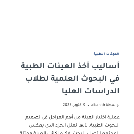
اﻟﻌﻴﻨﺎت اﻟﻄﺒﻴﺔ
أساليب أخذ العينات الطبية
في البحوث العلمية لطلاب
الدراسات العليا
بواسطة
albahith
9 أكتوبر، 2025
عملية اختيار العينة من أهم المراحل في تصميم
البحوث الطبية، لأنها تمثل الجزء الذي يعكس
المجتمع الأصلي للبحث. فكلما كانت العينة ممثلة