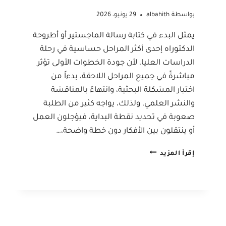
بواسطة
albahith
29 يونيو، 2026
يمثل البدء في كتابة رسالة الماجستير أو أطروحة
الدكتوراه إحدى أكثر المراحل حساسية في رحلة
الدراسات العليا، لأن جودة الخطوات الأولى تؤثر
مباشرةً في جميع المراحل اللاحقة، بدءاً من
اختيار المشكلة البحثية، وانتهاءً بالمناقشة
والنشر العلمي. ولذلك، يواجه كثير من الطلبة
صعوبة في تحديد نقطة البداية، فيؤجلون العمل
أو ينتقلون بين الأفكار دون خطة واضحة،…
كيف
إقرأ المزيد
تبدأ
كتابة
رسالة
الماجستير
أو
أطروحة
الدكتوراه؟