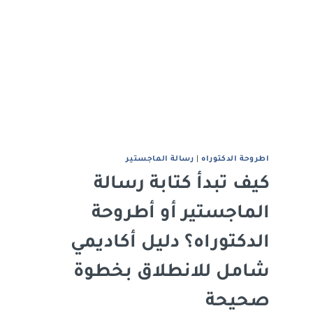
اطروحة الدكتوراه
|
رﺳﺎﻟﺔ اﻟﻤﺎﺟﺴﺘﻴﺮ
كيف تبدأ كتابة رسالة
الماجستير أو أطروحة
الدكتوراه؟ دليل أكاديمي
شامل للانطلاق بخطوة
صحيحة