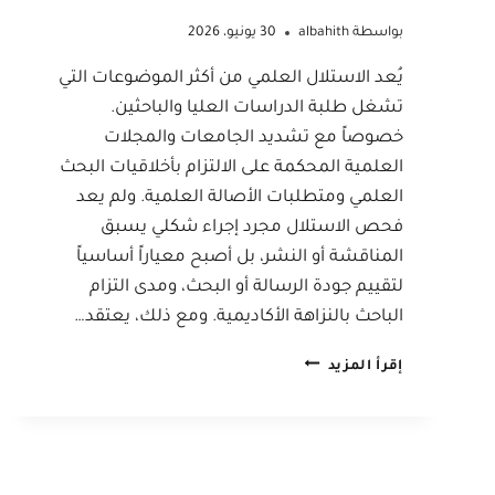
بواسطة
albahith
30 يونيو، 2026
يُعد الاستلال العلمي من أكثر الموضوعات التي
تشغل طلبة الدراسات العليا والباحثين.
خصوصاً مع تشديد الجامعات والمجلات
العلمية المحكمة على الالتزام بأخلاقيات البحث
العلمي ومتطلبات الأصالة العلمية. ولم يعد
فحص الاستلال مجرد إجراء شكلي يسبق
المناقشة أو النشر، بل أصبح معياراً أساسياً
لتقييم جودة الرسالة أو البحث، ومدى التزام
الباحث بالنزاهة الأكاديمية. ومع ذلك، يعتقد…
كيف
إقرأ المزيد
تتجنب
الاستلال
العلمي
وتحافظ
على