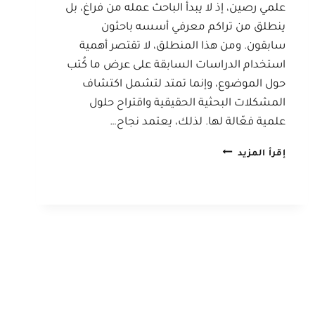
علمي رصين، إذ لا يبدأ الباحث عمله من فراغ، بل
ينطلق من تراكم معرفي أسسه باحثون
سابقون. ومن هذا المنطلق، لا تقتصر أهمية
استخدام الدراسات السابقة على عرض ما كُتب
حول الموضوع، وإنما تمتد لتشمل اكتشاف
المشكلات البحثية الحقيقية واقتراح حلول
علمية فعّالة لها. لذلك، يعتمد نجاح…
استخدام
إقرأ المزيد
الدراسات
السابقة
لاكتشاف
المشكلات
البحثية
واقتراح
حلول
فعّالة