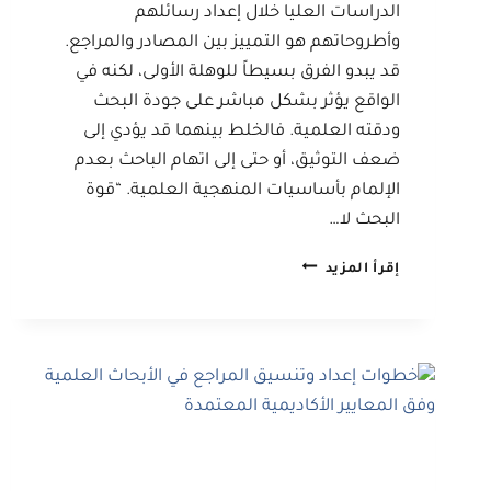
الدراسات العليا خلال إعداد رسائلهم
وأطروحاتهم هو التمييز بين المصادر والمراجع.
قد يبدو الفرق بسيطاً للوهلة الأولى، لكنه في
الواقع يؤثر بشكل مباشر على جودة البحث
ودقته العلمية. فالخلط بينهما قد يؤدي إلى
ضعف التوثيق، أو حتى إلى اتهام الباحث بعدم
الإلمام بأساسيات المنهجية العلمية. “قوة
البحث لا…
ما
إقرأ المزيد
الفرق
بين
المصادر
والمراجع
في
البحوث
العلمية؟
شرح
مبسط