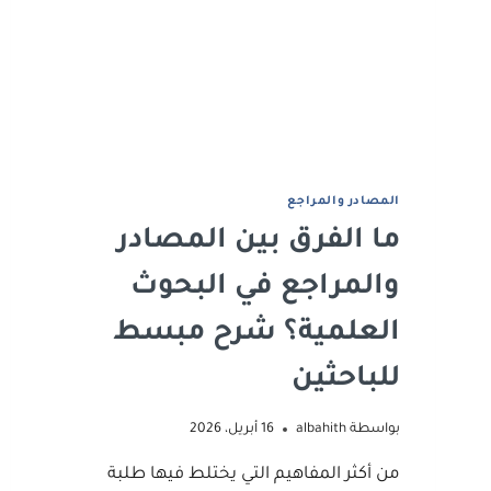
اﻟﻤﺼﺎدر واﻟﻤﺮاﺟﻊ
ما الفرق بين المصادر
والمراجع في البحوث
العلمية؟ شرح مبسط
للباحثين
بواسطة
albahith
16 أبريل، 2026
من أكثر المفاهيم التي يختلط فيها طلبة