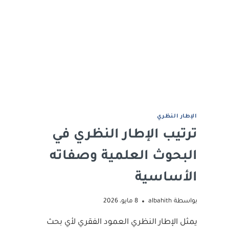
اﻹﻃﺎر اﻟﻨﻈﺮي
ترتيب الإطار النظري في
البحوث العلمية وصفاته
الأساسية
بواسطة
albahith
8 مايو، 2026
يمثل الإطار النظري العمود الفقري لأي بحث