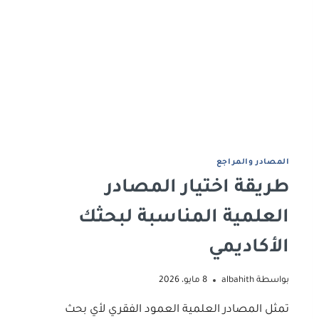
اﻟﻤﺼﺎدر واﻟﻤﺮاﺟﻊ
طريقة اختيار المصادر
العلمية المناسبة لبحثك
الأكاديمي
بواسطة
albahith
8 مايو، 2026
تمثل المصادر العلمية العمود الفقري لأي بحث