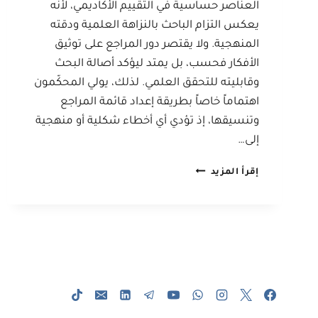
العناصر حساسية في التقييم الأكاديمي، لأنه
يعكس التزام الباحث بالنزاهة العلمية ودقته
المنهجية. ولا يقتصر دور المراجع على توثيق
الأفكار فحسب، بل يمتد ليؤكد أصالة البحث
وقابليته للتحقق العلمي. لذلك، يولي المحكّمون
اهتماماً خاصاً بطريقة إعداد قائمة المراجع
وتنسيقها، إذ تؤدي أي أخطاء شكلية أو منهجية
إلى…
خطوات
إقرأ المزيد
إعداد
وتنسيق
المراجع
في
الأبحاث
العلمية
وفق
المعايير
الأكاديمية