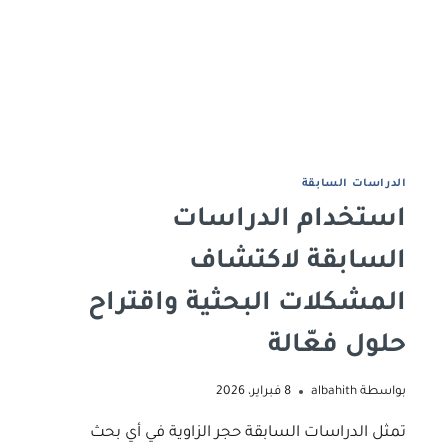
اﻟﺪراﺳﺎت اﻟﺴﺎﺑﻘﺔ
استخدام الدراسات
السابقة لاكتشاف
المشكلات البحثية واقتراح
حلول فعّالة
بواسطة
albahith
8 فبراير، 2026
تمثل الدراسات السابقة حجر الزاوية في أي بحث