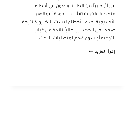
غير أنّ كثيراً من الطلبة يقعون في أخطاء
منهجية ولغوية تقلّل من جودة أعمالهم
الأكاديمية. هذه الأخطاء ليست بالضرورة نتيجة
ضعف في الجهد، بل غالباً ناتجة عن غياب
التوجيه أو سوء فهم لمتطلبات البحث…
الأخطاء
إقرأ المزيد
الشائعة
في
كتابة
بحوث
التخرج
وكيفية
تجنبها