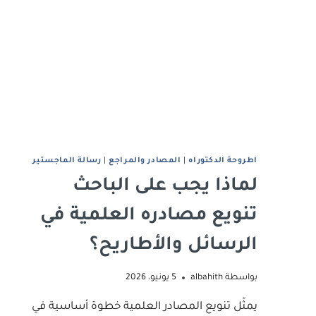
اطروحة الدكتوراه
|
اﻟﻤﺼﺎدر واﻟﻤﺮاﺟﻊ
|
رﺳﺎﻟﺔ اﻟﻤﺎﺟﺴﺘﻴﺮ
لماذا يجب على الباحث
تنويع مصادره العلمية في
الرسائل والأطاريح؟
بواسطة
albahith
5 يونيو، 2026
يمثّل تنويع المصادر العلمية خطوة أساسية في