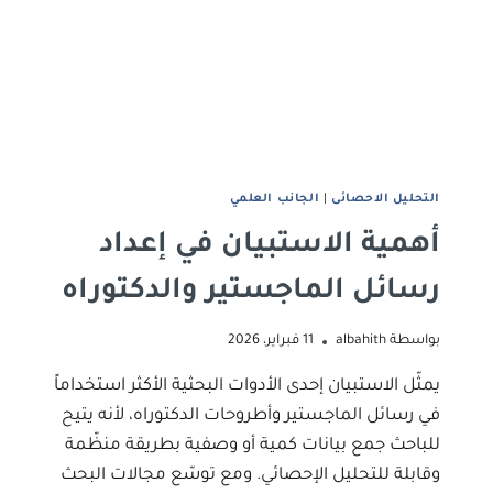
اﻟﺘﺤﻠﻴﻞ اﻻﺣﺼﺎﺋﻰ
|
الجانب العلمي
أهمية الاستبيان في إعداد
رسائل الماجستير والدكتوراه
بواسطة
albahith
11 فبراير، 2026
يمثّل الاستبيان إحدى الأدوات البحثية الأكثر استخداماً
في رسائل الماجستير وأطروحات الدكتوراه، لأنه يتيح
للباحث جمع بيانات كمية أو وصفية بطريقة منظّمة
وقابلة للتحليل الإحصائي. ومع توسّع مجالات البحث