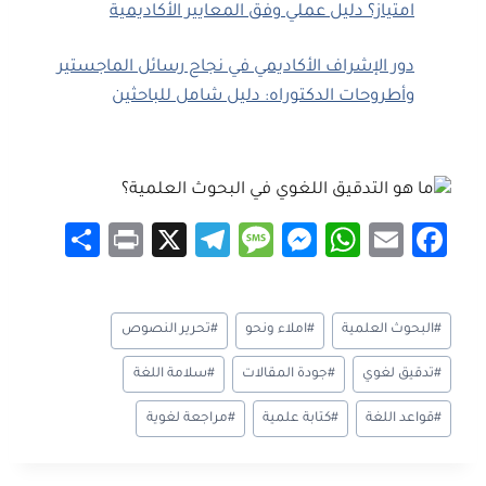
امتياز؟ دليل عملي وفق المعايير الأكاديمية
دور الإشراف الأكاديمي في نجاح رسائل الماجستير
وأطروحات الدكتوراه: دليل شامل للباحثين
S
Pr
X
Te
M
M
W
E
Fa
h
in
le
es
es
h
m
ce
ar
t
gr
sa
se
at
ail
b
وسوم
#
البحوث العلمية
#
املاء ونحو
#
تحرير النصوص
e
a
g
n
sA
o
المقال:
m
e
g
p
ok
#
تدقيق لغوي
#
جودة المقالات
#
سلامة اللغة
er
p
#
قواعد اللغة
#
كتابة علمية
#
مراجعة لغوية