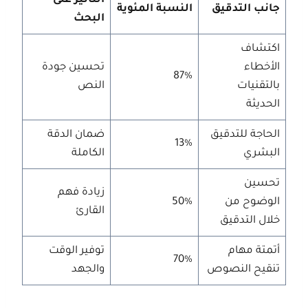
التأثير على
جانب التدقيق
النسبة المئوية
البحث
اكتشاف
الأخطاء
تحسين جودة
87%
بالتقنيات
النص
الحديثة
الحاجة للتدقيق
ضمان الدقة
13%
البشري
الكاملة
تحسين
زيادة فهم
الوضوح من
50%
القارئ
خلال التدقيق
أتمتة مهام
توفير الوقت
70%
تنقيح النصوص
والجهد