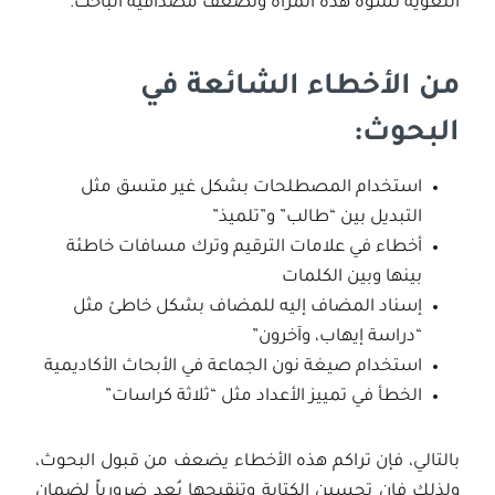
اللغوية تشوه هذه المرآة وتضعف مصداقية الباحث.
من الأخطاء الشائعة في
البحوث
:
استخدام المصطلحات بشكل غير متسق مثل
التبديل بين “طالب” و”تلميذ”
أخطاء في علامات الترقيم وترك مسافات خاطئة
بينها وبين الكلمات
إسناد المضاف إليه للمضاف بشكل خاطئ مثل
“دراسة إيهاب، وآخرون”
استخدام صيغة نون الجماعة في الأبحاث الأكاديمية
الخطأ في تمييز الأعداد مثل “ثلاثة كراسات”
بالتالي، فإن تراكم هذه الأخطاء يضعف من قبول البحوث،
ولذلك فإن تحسين الكتابة وتنقيحها يُعد ضرورياً لضمان