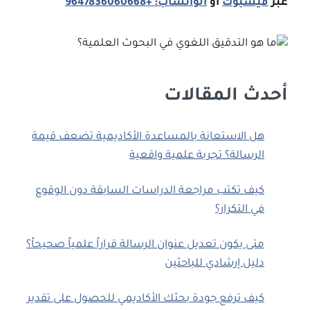
عبر
فيسبوك
أو
الواتساب: +9647836060668
أحدث المقالات
هل الاستعانة بالمساعدة الأكاديمية تضعف قيمة
الرسالة؟ تجربة علمية واقعية
كيف تكتب مراجعة الدراسات السابقة دون الوقوع
في التكرار؟
متى يكون تعديل عنوان الرسالة قراراً علمياً صحيحاً؟
دليل إرشادي للباحثين
كيف ترفع جودة بحثك الأكاديمي للحصول على تقدير