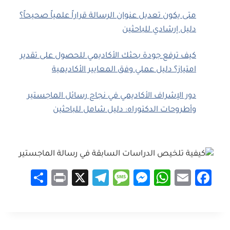
متى يكون تعديل عنوان الرسالة قراراً علمياً صحيحاً؟
دليل إرشادي للباحثين
كيف ترفع جودة بحثك الأكاديمي للحصول على تقدير
امتياز؟ دليل عملي وفق المعايير الأكاديمية
دور الإشراف الأكاديمي في نجاح رسائل الماجستير
وأطروحات الدكتوراه: دليل شامل للباحثين
S
Pr
X
Te
M
M
W
E
Fa
h
in
le
es
es
h
m
ce
ar
t
gr
sa
se
at
ail
b
e
a
g
n
sA
o