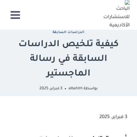
لتجاوز
لى
لمحتوى
اﻟﺪراﺳﺎت اﻟﺴﺎﺑﻘﺔ
كيفية تلخيص الدراسات
السابقة في رسالة
الماجستير
بواسطة
albahith
3 فبراير، 2025
3 فبراير، 2025