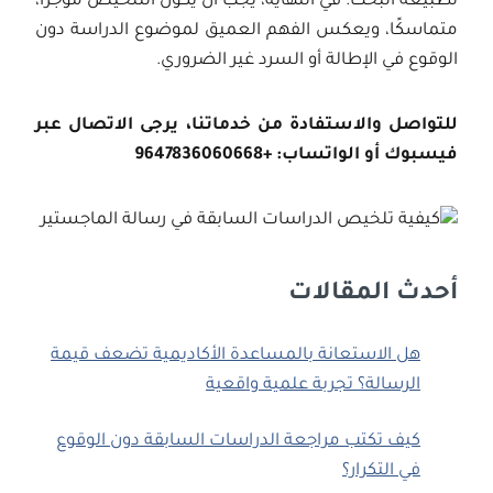
لطبيعة البحث. في النهاية، يجب أن يكون التلخيص موجزًا،
متماسكًا، ويعكس الفهم العميق لموضوع الدراسة دون
الوقوع في الإطالة أو السرد غير الضروري.
للتواصل والاستفادة من خدماتنا، يرجى الاتصال عبر
فيسبوك أو الواتساب: +9647836060668
أحدث المقالات
هل الاستعانة بالمساعدة الأكاديمية تضعف قيمة
الرسالة؟ تجربة علمية واقعية
كيف تكتب مراجعة الدراسات السابقة دون الوقوع
في التكرار؟