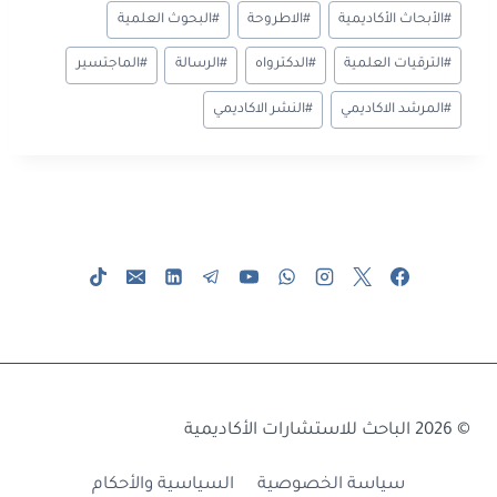
وسوم
#
الأبحاث الأكاديمية
#
الاطروحة
#
البحوث العلمية
e
a
g
n
sA
o
المقال:
m
e
g
p
ok
#
الترقيات العلمية
#
الدكترواه
#
الرسالة
#
الماجتسير
er
p
#
المرشد الاكاديمي
#
النشر الاكاديمي
© 2026 الباحث للاستشارات الأكاديمية
سياسة الخصوصية
السياسية والأحكام