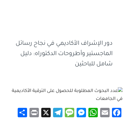
دور الإشراف الأكاديمي في نجاح رسائل
الماجستير وأطروحات الدكتوراه: دليل
شامل للباحثين
S
Pr
X
Te
M
M
W
E
Fa
h
in
le
es
es
h
m
ce
ar
t
gr
sa
se
at
ail
b